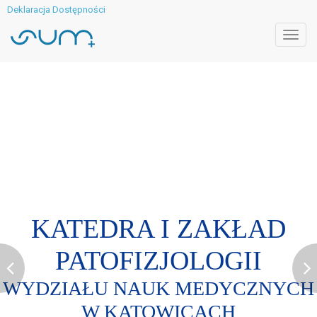
Deklaracja Dostępności
Toggl
navig
KATEDRA I ZAKŁA
KATEDRA I ZAKŁAD
PATOFIZJOLOGII
PATOFIZJOLOGII
YDZIAŁU NAUK MEDYCZNY
ZIAŁU NAUK MEDYCZ