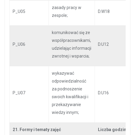
zasady pracy w
P_U05
D.W18
zespole;
komunikować się ze
współpracownikami,
P_U06
D.U12
udzielając informacji
zwrotnej i wsparcia;
wykazywać
odpowiedzialność
za podnoszenie
P_U07
D.U16
swoich kwalifikacji i
przekazywanie
wiedzy innym;
21. Formy i tematy zajęć
Liczba godzin