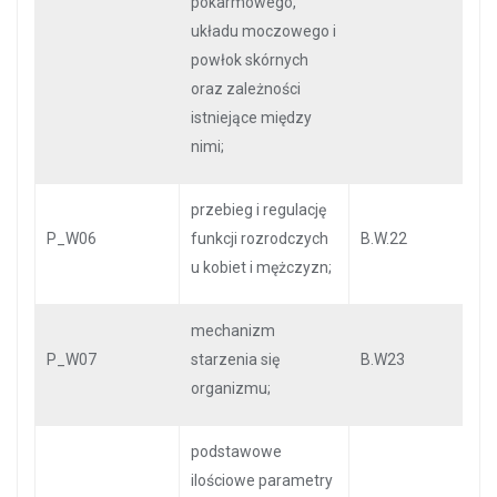
pokarmowego,
układu moczowego i
powłok skórnych
oraz zależności
istniejące między
nimi;
przebieg i regulację
P_W06
funkcji rozrodczych
B.W.22
u kobiet i mężczyzn;
mechanizm
P_W07
starzenia się
B.W23
organizmu;
podstawowe
ilościowe parametry