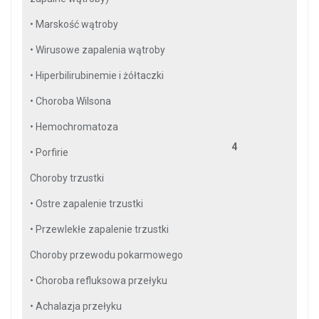
•
Marskość wątroby
•
Wirusowe zapalenia wątroby
•
Hiperbilirubinemie i żółtaczki
•
Choroba Wilsona
•
Hemochromatoza
4
•
Porfirie
Choroby trzustki
•
Ostre zapalenie trzustki
•
Przewlekłe zapalenie trzustki
Choroby przewodu pokarmowego
•
Choroba refluksowa przełyku
•
Achalazja przełyku