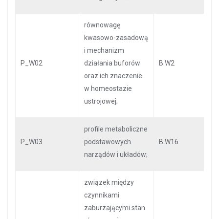
równowagę
kwasowo-zasadową
i mechanizm
P_W02
działania buforów
B.W2
oraz ich znaczenie
w homeostazie
ustrojowej;
profile metaboliczne
P_W03
podstawowych
B.W16
narządów i układów;
związek między
czynnikami
zaburzającymi stan