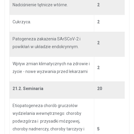
Nadciśnienie tętnicze wtórne.
2
Cukrzyca.
2
Patogeneza zakażenia SArSCoV-2 i
2
powikłań w układzie endokrynnym.
Wpływ zmian klimatycznych na zdrowie i
2
życie - nowe wyzwania przed lekarzami
21.2. Seminaria
20
Etiopatogeneza chorób gruczołów
wydzielania wewnętrznego: choroby
podwzgórza i przysadki mózgowej,
choroby nadnerczy, choroby tarczycy i
5