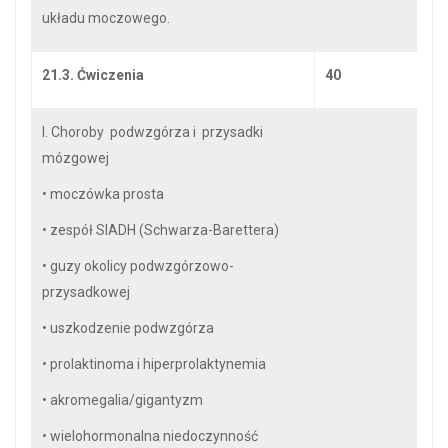
układu moczowego.
21.3. Ćwiczenia
40
I. Choroby podwzgórza i przysadki
mózgowej
•
moczówka prosta
•
zespół SIADH (Schwarza-Barettera)
•
guzy okolicy podwzgórzowo-
przysadkowej
•
uszkodzenie podwzgórza
•
prolaktinoma i hiperprolaktynemia
•
akromegalia/gigantyzm
•
wielohormonalna niedoczynność