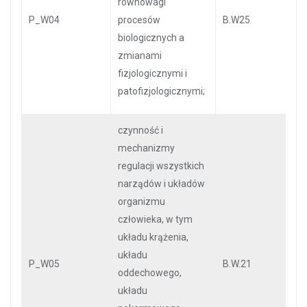
równowagi
P_W04
procesów
B.W25
biologicznych a
zmianami
fizjologicznymi i
patofizjologicznymi;
czynność i
mechanizmy
regulacji wszystkich
narządów i układów
organizmu
człowieka, w tym
układu krążenia,
układu
P_W05
B.W.21
oddechowego,
układu