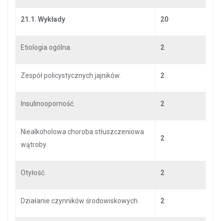
21.1. Wykłady
20
Etiologia ogólna.
2
Zespół policystycznych jajników.
2
Insulinooporność.
2
Niealkoholowa choroba stłuszczeniowa
2
wątroby.
Otyłość.
2
Działanie czynników środowiskowych.
2