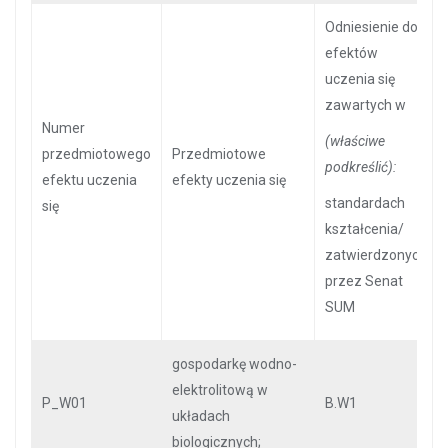
Odniesienie do
efektów
uczenia się
zawartych w
Numer
(właściwe
przedmiotowego
Przedmiotowe
podkreślić):
efektu uczenia
efekty uczenia się
standardach
się
kształcenia
/
zatwierdzonych
przez Senat
SUM
gospodarkę wodno-
elektrolitową w
P_W01
B.W1
układach
biologicznych;