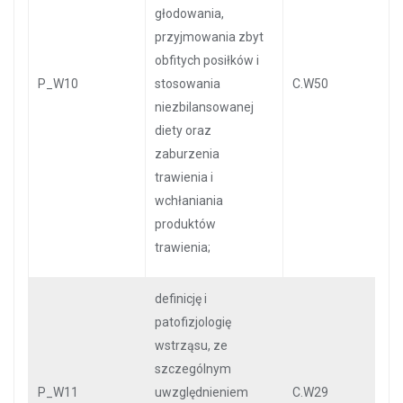
głodowania,
przyjmowania zbyt
obfitych posiłków i
P_W10
stosowania
C.W50
niezbilansowanej
diety oraz
zaburzenia
trawienia i
wchłaniania
produktów
trawienia;
definicję i
patofizjologię
wstrząsu, ze
szczególnym
P_W11
uwzględnieniem
C.W29