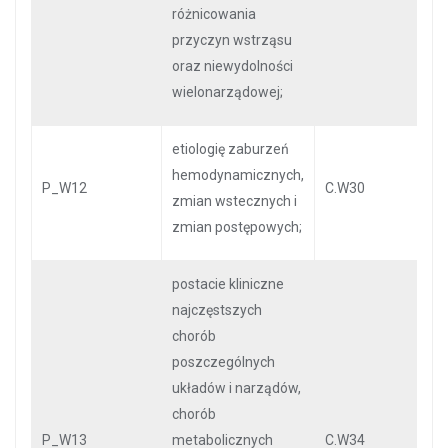
różnicowania
przyczyn wstrząsu
oraz niewydolności
wielonarządowej;
etiologię zaburzeń
hemodynamicznych,
P_W12
C.W30
zmian wstecznych i
zmian postępowych;
postacie kliniczne
najczęstszych
chorób
poszczególnych
układów i narządów,
chorób
P_W13
metabolicznych
C.W34