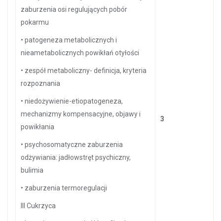
zaburzenia osi regulujących pobór
pokarmu
•
patogeneza metabolicznych i
nieametabolicznych powikłań otyłości
•
zespół metaboliczny- definicja, kryteria
rozpoznania
•
niedożywienie-etiopatogeneza,
mechanizmy kompensacyjne, objawy i
3
powikłania
•
psychosomatyczne zaburzenia
odżywiania: jadłowstręt psychiczny,
bulimia
•
zaburzenia termoregulacji
III Cukrzyca