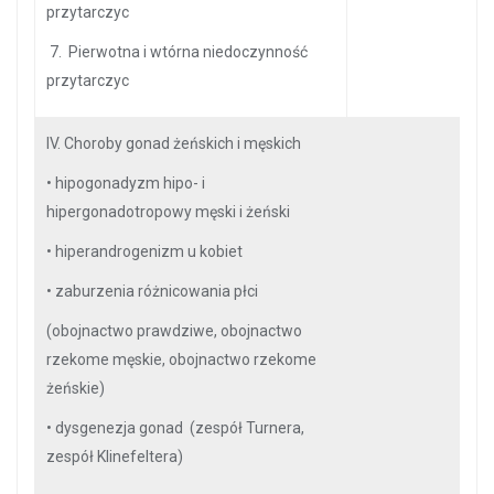
przytarczyc
7. Pierwotna i wtórna niedoczynność
przytarczyc
IV. Choroby gonad żeńskich i męskich
•
hipogonadyzm hipo- i
hipergonadotropowy męski i żeński
•
hiperandrogenizm u kobiet
•
zaburzenia różnicowania płci
(obojnactwo prawdziwe, obojnactwo
rzekome męskie, obojnactwo rzekome
żeńskie)
•
dysgenezja gonad (zespół Turnera,
zespół Klinefeltera)