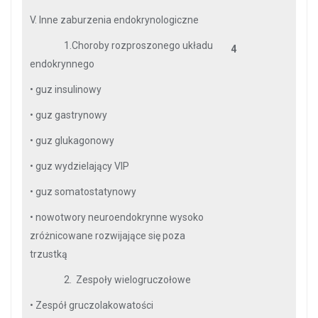
V. Inne zaburzenia endokrynologiczne
1.Choroby rozproszonego układu
4
endokrynnego
•
guz insulinowy
•
guz gastrynowy
•
guz glukagonowy
•
guz wydzielający VIP
•
guz somatostatynowy
•
nowotwory neuroendokrynne wysoko
zróżnicowane rozwijające się poza
trzustką
2. Zespoły wielogruczołowe
•
Zespół gruczolakowatości