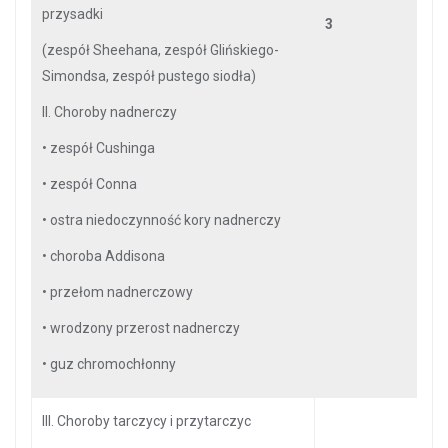
przysadki
3
(zespół Sheehana, zespół Glińskiego-
Simondsa, zespół pustego siodła)
II. Choroby nadnerczy
•
zespół Cushinga
•
zespół Conna
•
ostra niedoczynność kory nadnerczy
•
choroba Addisona
•
przełom nadnerczowy
•
wrodzony przerost nadnerczy
•
guz chromochłonny
III. Choroby tarczycy i przytarczyc