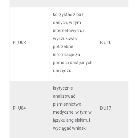
korzystać z baz
danych, w tym
internetowych, i
wyszukiwać
P_U03
B.U10
potrzebne
informacje za
pomocą dostępnych
narzędzi;
krytycznie
analizować
piśmiennictwo
P_U04
D.U17
medyczne, w tym w
języku angielskim, i
wyciągać wnioski;