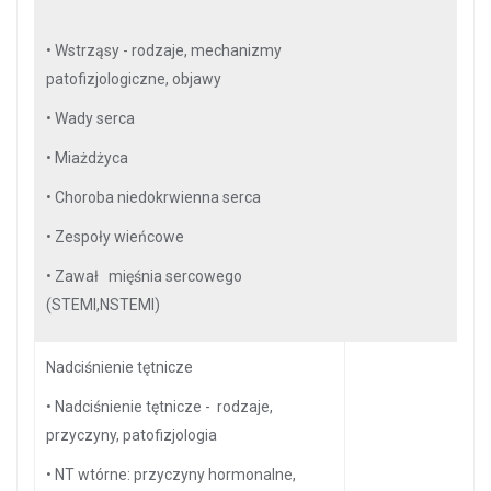
•
Wstrząsy - rodzaje, mechanizmy
patofizjologiczne, objawy
•
Wady serca
•
Miażdżyca
•
Choroba niedokrwienna serca
•
Zespoły wieńcowe
•
Zawał mięśnia sercowego
(STEMI,NSTEMI)
Nadciśnienie tętnicze
•
Nadciśnienie tętnicze - rodzaje,
przyczyny, patofizjologia
•
NT wtórne: przyczyny hormonalne,