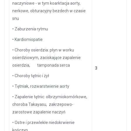
naczyniowe - w tym koarktacja aorty,
nerkowe, obturacyjny bezdech w czasie
snu
•
Zaburzenia rytmu
•
Kardiomiopatie
•
Choroby osierdzia: płyn w worku
osierdziowym, zaciskające zapalenie
osierdzia, tamponada serca
3
•
Choroby tętnic i żył
•
Tętniak, rozwarstwienie aorty
•
Zapalenie tętnic: olbrzymiokomórkowe,
choroba Takayasu, zakrzepowo-
zarostowe zapalenie naczyń
•
Ostre i przewlekłe niedokrwienie
kończyn