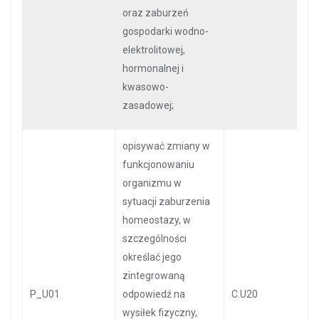
oraz zaburzeń
gospodarki wodno-
elektrolitowej,
hormonalnej i
kwasowo-
zasadowej;
opisywać zmiany w
funkcjonowaniu
organizmu w
sytuacji zaburzenia
homeostazy, w
szczególności
określać jego
zintegrowaną
P_U01
odpowiedź na
C.U20
wysiłek fizyczny,