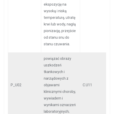
ekspozycję na
wysoką i niską
temperaturę, utratę
krwi lub wody, nagłą
pionizację, przejście
od stanu snu do
stanu czuwania.
powiązać obrazy
uszkodzeń
tkankowych i
narządowych z
P_U02
objawami
C.U11
klinicznymi choroby,
wywiadem i
wynikami oznaczeń
laboratoryjnych;