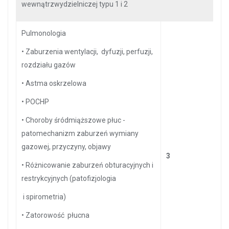
wewnątrzwydzielniczej typu 1 i 2
Pulmonologia
•
Zaburzenia wentylacji, dyfuzji, perfuzji,
rozdziału gazów
•
Astma oskrzelowa
•
POCHP
•
Choroby śródmiąższowe płuc -
patomechanizm zaburzeń wymiany
gazowej, przyczyny, objawy
3
•
Różnicowanie zaburzeń obturacyjnych i
restrykcyjnych (patofizjologia
i spirometria)
•
Zatorowość płucna