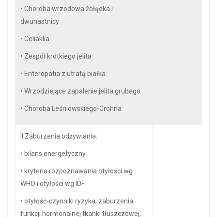
•
Choroba wrzodowa żołądka i
dwunastnicy
•
Celiaklia
•
Zespół krótkiego jelita
•
Enteropatia z utratą białka
•
Wrzodziejące zapalenie jelita grubego
•
Choroba Leśniowskiego-Crohna
II Zaburzenia odżywiania:
•
bilans energetyczny
•
kryteria rozpoznawania otyłości wg
WHO i otyłości wg IDF
•
otyłość-czynniki ryzyka, zaburzenia
funkcji hormonalnej tkanki tłuszczowej,